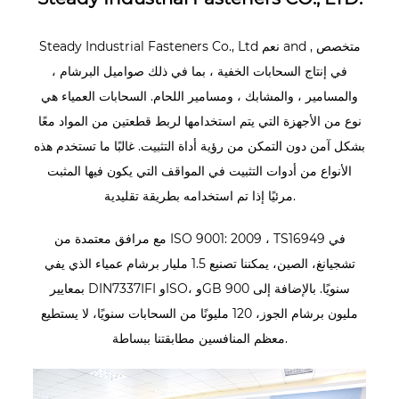
, متخصص
and
نعم
Steady Industrial Fasteners Co., Ltd
في إنتاج السحابات الخفية ، بما في ذلك صواميل البرشام ،
والمسامير ، والمشابك ، ومسامير اللحام. السحابات العمياء هي
نوع من الأجهزة التي يتم استخدامها لربط قطعتين من المواد معًا
بشكل آمن دون التمكن من رؤية أداة التثبيت. غالبًا ما تستخدم هذه
الأنواع من أدوات التثبيت في المواقف التي يكون فيها المثبت
مرئيًا إذا تم استخدامه بطريقة تقليدية.
مع مرافق معتمدة من ISO 9001: 2009 ، TS16949 في
تشجيانغ، الصين، يمكننا تصنيع 1.5 مليار برشام عمياء الذي يفي
بمعايير DIN7337IFI وISO، وGB سنويًا. بالإضافة إلى 900
مليون برشام الجوز، 120 مليونًا من السحابات سنويًا، لا يستطيع
معظم المنافسين مطابقتنا ببساطة.