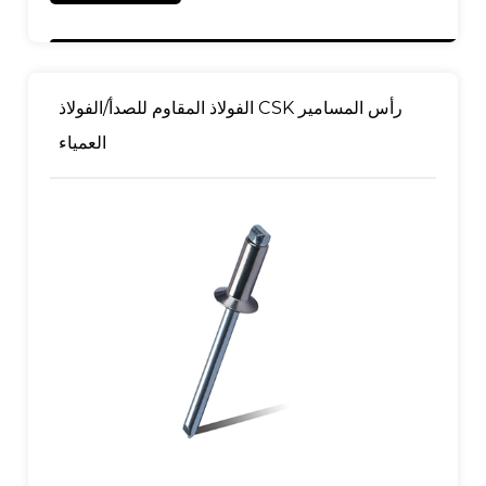
الجسم: مصقول
مغزل: مطلي بالزنك
الفولاذ المقاوم للصدأ/الفولاذ CSK رأس المسامير
العمياء