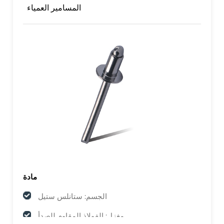
المسامير العمياء
مادة
الجسم: ستانلس ستيل
مغزل: الفولاذ المقاوم للصدأ