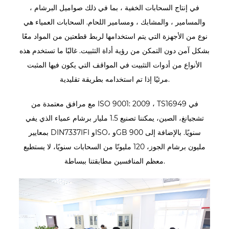
في إنتاج السحابات الخفية ، بما في ذلك صواميل البرشام ،
والمسامير ، والمشابك ، ومسامير اللحام. السحابات العمياء هي
نوع من الأجهزة التي يتم استخدامها لربط قطعتين من المواد معًا
بشكل آمن دون التمكن من رؤية أداة التثبيت. غالبًا ما تستخدم هذه
الأنواع من أدوات التثبيت في المواقف التي يكون فيها المثبت
مرئيًا إذا تم استخدامه بطريقة تقليدية.
مع مرافق معتمدة من ISO 9001: 2009 ، TS16949 في
تشجيانغ، الصين، يمكننا تصنيع 1.5 مليار برشام عمياء الذي يفي
بمعايير DIN7337IFI وISO، وGB سنويًا. بالإضافة إلى 900
مليون برشام الجوز، 120 مليونًا من السحابات سنويًا، لا يستطيع
معظم المنافسين مطابقتنا ببساطة.