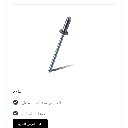
مادة
الجسم: ستانلس ستيل
مغزل: الصلب
عرض المزيد
ينهي