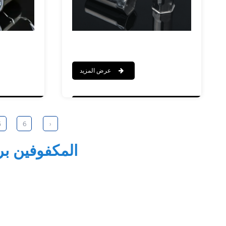
عرض المزيد
5
6
›
المكفوفين ب