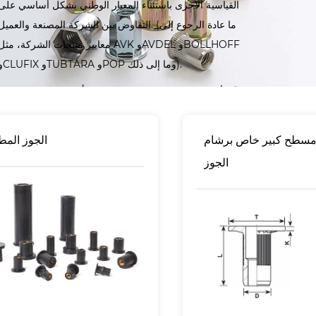
القياسية الأخرى باستثناء المعيار الوطني بشكل أساسي على
التفاوض بين الشركة المصنعة والعميل. (ما عادة الرجوع إلى
معايير منتجات الشركة، مثل AVK وAVDEL وBOLLHOFF
وCLUFIX وTUBTARA وPOP وما إلى ذلك).
وفقًا لأنواع المنتجات، تنتج شركتنا بشكل أساسي: برشام الجوز
ذات رأس مسطح، برشام الجوز برأس غاطسة صغيرة، برشام
الجوز برأس غاطسة، برشام الجوز سداسية برأس مسطح،
سطح كبير خاص برشام
الجوز الم
برشام الجوز سداسية كاملة الرأس، برشام الجوز سداسية
الجوز
نصف برأس صغيرة، برشام الجوز سداسية كاملة برأس صغيرة
وبرشام الجوز للسيارات.
استفسار