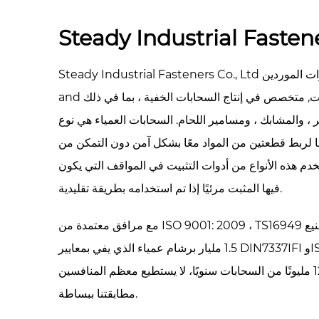
Steady Industrial Fastene
ت الموردين
Steady Industrial Fasteners Co., Ltd
ت
, متخصص في إنتاج السحابات الخفية ، بما في ذلك
and
، والمشابك ، ومسامير اللحام. السحابات العمياء هي نوع
ا لربط قطعتين من المواد معًا بشكل آمن دون التمكن من
تستخدم هذه الأنواع من أدوات التثبيت في المواقف التي يكون
فيها المثبت مرئيًا إذا تم استخدامه بطريقة تقليدية.
مع مرافق معتمدة من ISO 9001: 2009 ، TS16949 في تشجيانغ، الصين، يمكننا تصنيع
1.5 مليار برشام عمياء الذي يفي بمعايير DIN7337IFI وISO، وGB سنويًا. بالإضافة إلى
900 مليون برشام الجوز، 120 مليونًا من السحابات سنويًا، لا يستطيع معظم المنافسين
مطابقتنا ببساطة.