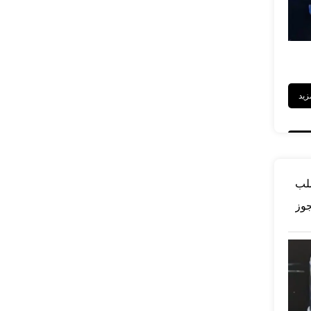
صلب
جوز
رش