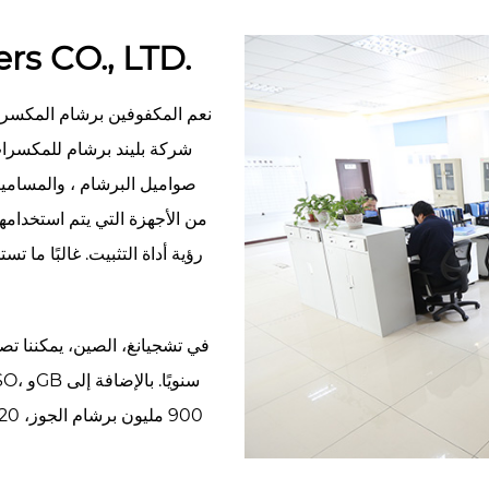
rs CO., LTD.
نعم
المكفوفين برشام المكسرا
شركة بليند برشام للمكسرا
صواميل البرشام ، والمسامير 
من الأجهزة التي يتم استخدامه
رؤية أداة التثبيت. غالبًا ما 