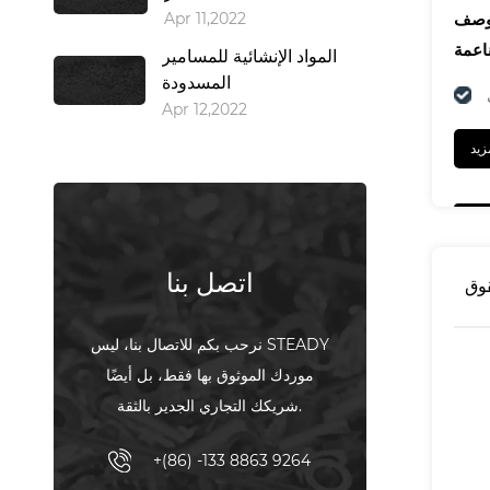
Apr 11,2022
المواد الإنشائية للمسامير
المسدودة
Apr 12,2022
اتصل بنا
قوق
نرحب بكم للاتصال بنا، ليس STEADY
موردك الموثوق بها فقط، بل أيضًا
شريكك التجاري الجدير بالثقة.
+(86) -133 8863 9264