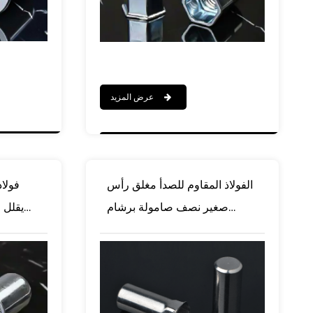
عرض المزيد
الفولاذ المقاوم للصدأ مغلق رأس
فولاذ
صغير نصف صامولة برشام
يقلل 
سداسية