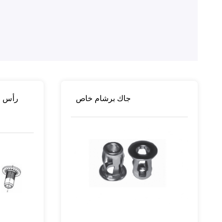
جاك برشام خاص
رأس م