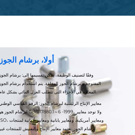
أولا، برشام الجوز
وفقًا لتصنيف الوظيفة، يمكن تقسيمها إلى: برشام الجوز
المفتوحة و برشام الجوز المغلقة. يتم استخدام برشام الجوز
المغلقة في الأجزاء التي تتطلب العزل المائي بشكل عام.
معايير الإنتاج الرئيسية لبرشام الجوز: الرقم القياسي الوطني
لبرشام الجوز هو GB/T17880.1～6 -1999، ولا توجد معايي
ISO، ومعايير أمريكية، ومعايير يابانية ومعايير ألمانية لمن
برشام الجوز. تعتمد معايير الإنتاج والتفتيش للمنتجات غير