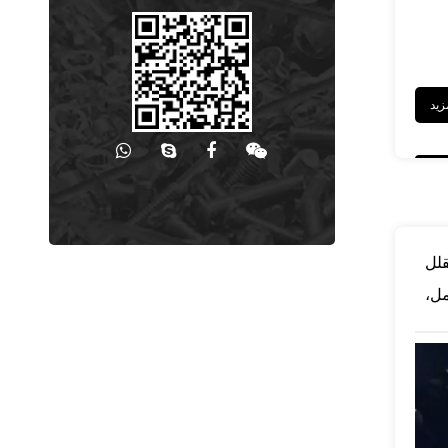
قلل
ل،
لقة