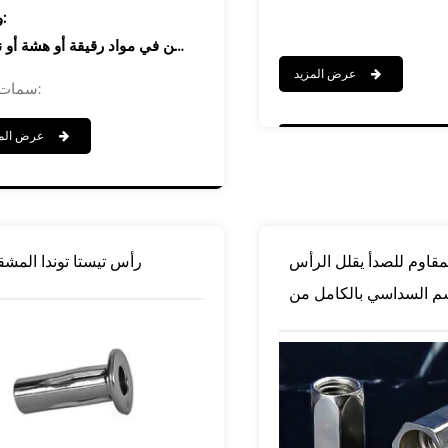
وصف:
عرض المزيد
سمات:
1. مصنوع من مطاط متين وعالي المرونة لمقاومة الاهتزاز وأداء الختم
عرض المزيد
2. إدراج براس لخيوط قوية مقاومة للتآكل
3. خصائص العزل وخفض الضوضاء
4. سهلة التثبيت - لا توجد أدوات خاصة مطلوبة
5.expands للقبض بشكل آمن ، حتى في الثقوب العمياء
لمقاوم للصدأ يقلل الرأس
رأس تيستا توندا المش
التخصيص:
م السداسي بالكامل من
النوع المفتوح