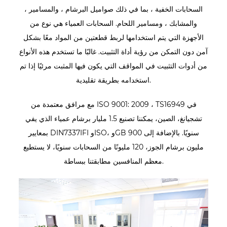
السحابات الخفية ، بما في ذلك صواميل البرشام ، والمسامير ،
والمشابك ، ومسامير اللحام. السحابات العمياء هي نوع من
الأجهزة التي يتم استخدامها لربط قطعتين من المواد معًا بشكل
آمن دون التمكن من رؤية أداة التثبيت. غالبًا ما تستخدم هذه الأنواع
من أدوات التثبيت في المواقف التي يكون فيها المثبت مرئيًا إذا تم
استخدامه بطريقة تقليدية.
مع مرافق معتمدة من ISO 9001: 2009 ، TS16949 في
تشجيانغ، الصين، يمكننا تصنيع 1.5 مليار برشام عمياء الذي يفي
بمعايير DIN7337IFI وISO، وGB سنويًا. بالإضافة إلى 900
مليون برشام الجوز، 120 مليونًا من السحابات سنويًا، لا يستطيع
معظم المنافسين مطابقتنا ببساطة.