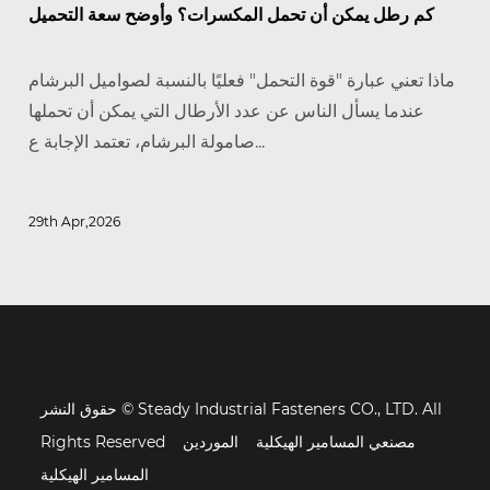
كم رطل يمكن أن تحمل المكسرات؟ وأوضح سعة التحميل
ماذا تعني عبارة "قوة التحمل" فعليًا بالنسبة لصواميل البرشام
عندما يسأل الناس عن عدد الأرطال التي يمكن أن تحملها
صامولة البرشام، تعتمد الإجابة ع...
29th Apr,2026
حقوق النشر © Steady Industrial Fasteners CO., LTD. All
مصنعي المسامير الهيكلية
الموردين
Rights Reserved
المسامير الهيكلية