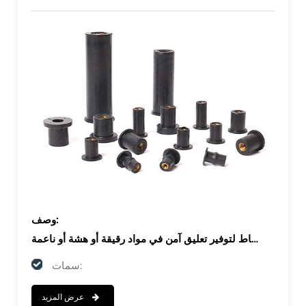
وصف:
سمات:
1. مصنوع من مطاط متين وعالي المرونة لمقاومة الاهتزاز وأداء الختم
عرض المزيد
2. إدراج براس لخيوط قوية مقاومة للتآكل