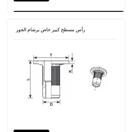
3. خصائص العزل وخفض الضوضاء
4. سهلة التثبيت - لا توجد أدوات خاصة مطلوبة
5.expands للقبض بشكل آمن ، حتى في الثقوب العمياء
رأس مسطح كبير خاص برشام الجوز
التخصيص: