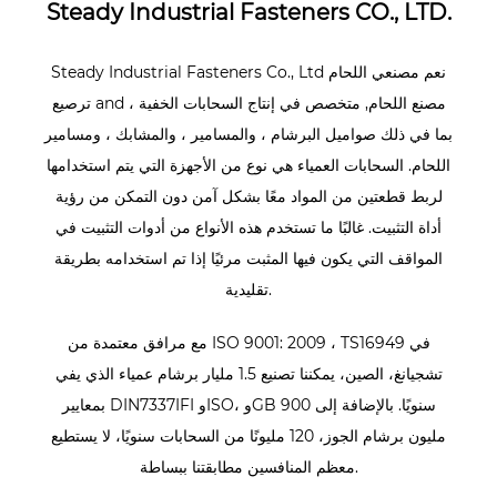
Steady Industrial Fasteners CO., LTD.
نعم
مصنعي اللحام
Steady Industrial Fasteners Co., Ltd
مصنع اللحام
, متخصص في إنتاج السحابات الخفية ،
and
ترصيع
بما في ذلك صواميل البرشام ، والمسامير ، والمشابك ، ومسامير
اللحام. السحابات العمياء هي نوع من الأجهزة التي يتم استخدامها
لربط قطعتين من المواد معًا بشكل آمن دون التمكن من رؤية
أداة التثبيت. غالبًا ما تستخدم هذه الأنواع من أدوات التثبيت في
المواقف التي يكون فيها المثبت مرئيًا إذا تم استخدامه بطريقة
تقليدية.
مع مرافق معتمدة من ISO 9001: 2009 ، TS16949 في
تشجيانغ، الصين، يمكننا تصنيع 1.5 مليار برشام عمياء الذي يفي
بمعايير DIN7337IFI وISO، وGB سنويًا. بالإضافة إلى 900
مليون برشام الجوز، 120 مليونًا من السحابات سنويًا، لا يستطيع
معظم المنافسين مطابقتنا ببساطة.