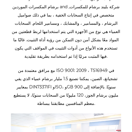
شركة بليند برشام للمكسرات
,
and
برشام المكسرات الموردين
متخصص في إنتاج السحابات الخفية ، بما في ذلك صواميل
البرشام ، والمسامير ، والمشابك ، ومسامير اللحام. السحابات
العمياء هي نوع من الأجهزة التي يتم استخدامها لربط قطعتين من
المواد معًا بشكل آمن دون التمكن من رؤية أداة التثبيت. غالبًا ما
تستخدم هذه الأنواع من أدوات التثبيت في المواقف التي يكون
فيها المثبت مرئيًا إذا تم استخدامه بطريقة تقليدية.
مع مرافق معتمدة من ISO 9001: 2009 ، TS16949 في
تشجيانغ، الصين، يمكننا تصنيع 1.5 مليار برشام عمياء الذي يفي
بمعايير DIN7337IFI وISO، وGB سنويًا. بالإضافة إلى 900
مليون برشام الجوز، 120 مليونًا من السحابات سنويًا، لا يستطيع
معظم المنافسين مطابقتنا ببساطة.