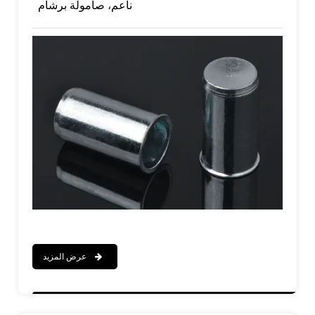
ناعم، صامولة برشام
عرض المزيد