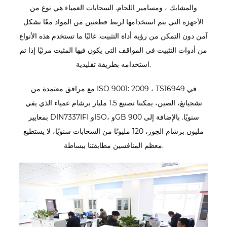
والمشابك ، ومسامير اللحام. السحابات العمياء هي نوع من
الأجهزة التي يتم استخدامها لربط قطعتين من المواد معًا بشكل
آمن دون التمكن من رؤية أداة التثبيت. غالبًا ما تستخدم هذه الأنواع
من أدوات التثبيت في المواقف التي يكون فيها المثبت مرئيًا إذا تم
استخدامه بطريقة تقليدية.
مع مرافق معتمدة من ISO 9001: 2009 ، TS16949 في
تشجيانغ، الصين، يمكننا تصنيع 1.5 مليار برشام عمياء الذي يفي
بمعايير DIN7337IFI وISO، وGB سنويًا. بالإضافة إلى 900
مليون برشام الجوز، 120 مليونًا من السحابات سنويًا، لا يستطيع
معظم المنافسين مطابقتنا ببساطة.