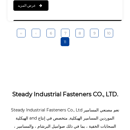
عرض المزيد
الوزن الصافي: 1.91 كجم
الجر الناتج: 21000 - 29400N
السكتة الدماغية : 1 - 8 ملم
‹‹
‹
6
7
8
9
10
جميع أنماط ومواد صواميل البرشام والمسامير
11
Steady Industrial Fasteners CO., LTD.
نعم
مصنعي المسامير
Steady Industrial Fasteners Co., Ltd
الموردين المسامير الهيكلية
, متخصص في إنتاج
and
الهيكلية
السحابات الخفية ، بما في ذلك صواميل البرشام ، والمسامير ،