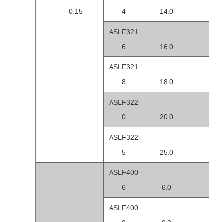
-0.15
4
14.0
9.
ASLF321
6
16.0
9.
ASLF321
8
18.0
12
ASLF322
0
20.0
13
ASLF322
5
25.0
15
ASLF400
6
6.0
1
ASLF400