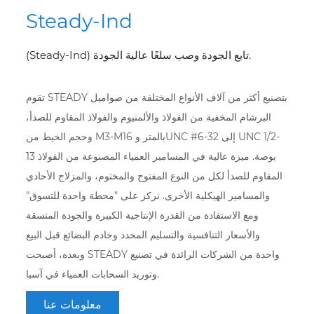
Steady-Ind
(Steady-Ind) تابع الجودة وصب سلعًا عالية الجودة.
تقوم STEADY بتصنيع أكثر من آلاف الأنواع المختلفة من صواميل
البرشام المخفية من الفولاذ والألمنيوم والفولاذ المقاوم للصدأ،
وحجم الخيط من M3-M16 بالمتر وUNC #6-32 إلى UNC 1/2-
13 بوصة. ميزة عالية في المسامير العمياء المصنوعة من الفولاذ
المقاوم للصدأ لكل من النوع المفتوح والمختوم، والمزلاج الأحادي
والمسامير الهيكلية الأخرى. نركز على "محطة واحدة للتسوق"
ومع الاستفادة من القدرة الإنتاجية الكبيرة والجودة المتسقة
والأسعار التنافسية والتسليم المحدد وخادم البضائع قبل البيع
وبعده، أصبحت STEADY واحدة من الشركات الرائدة في تصنيع
وتوريد السحابات العمياء في آسيا.
معلومات عنا