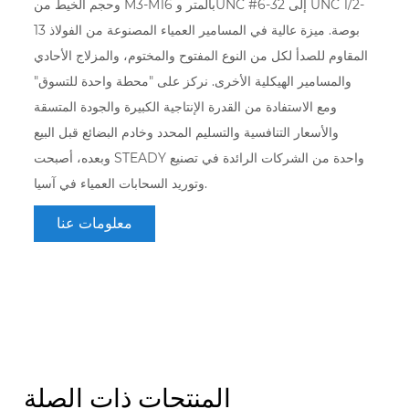
وحجم الخيط من M3-M16 بالمتر وUNC #6-32 إلى UNC 1/2-
13 بوصة. ميزة عالية في المسامير العمياء المصنوعة من الفولاذ
المقاوم للصدأ لكل من النوع المفتوح والمختوم، والمزلاج الأحادي
والمسامير الهيكلية الأخرى. نركز على "محطة واحدة للتسوق"
ومع الاستفادة من القدرة الإنتاجية الكبيرة والجودة المتسقة
والأسعار التنافسية والتسليم المحدد وخادم البضائع قبل البيع
وبعده، أصبحت STEADY واحدة من الشركات الرائدة في تصنيع
وتوريد السحابات العمياء في آسيا.
معلومات عنا
المنتجات ذات الصلة