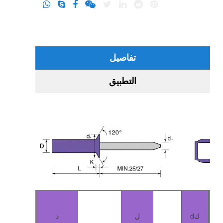
تفاصيل
التطبيق
dك
ل
د