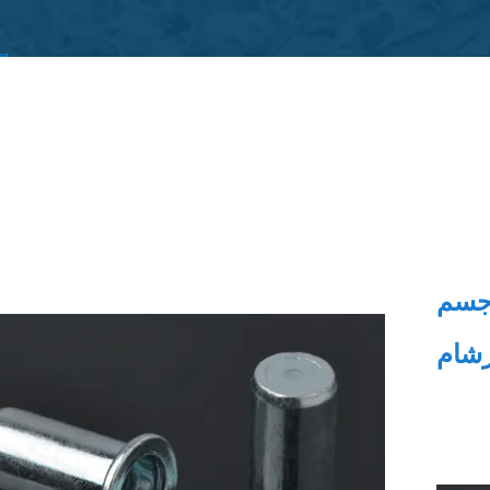
جسم
رشام