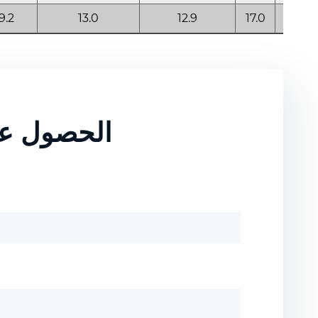
9.2
13.0
12.9
17.0
1.6
الحصول عل