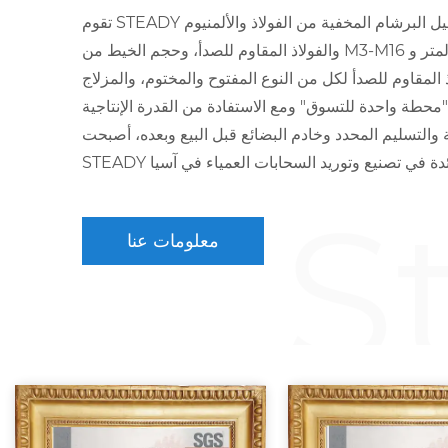
تقوم STEADY بتصنيع أكثر من آلاف الأنواع المختلفة من صواميل البرشام المخفية من الفولاذ والألمنيوم
والفولاذ المقاوم للصدأ، وحجم الخيط من M3-M16 بالمتر وUNC #6-32 إلى UNC 1/2-13 بوصة. ميزة
المقاوم للصدأ لكل من النوع المفتوح والمختوم، والمزلاج
"محطة واحدة للتسوق" ومع الاستفادة من القدرة الإنتاجية
ة والتسليم المحدد وخادم البضائع قبل البيع وبعده، أصبحت
S
معلومات عنا