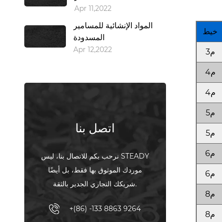
Apr 11,2022
المواد الإنشائية للمسامير
خيط
المسدودة
Apr 12,2022
م3
م4
م4
م5
اتصل بنا
م5
م6
نرحب بكم للاتصال بنا، ليس STEADY
موردك الموثوق بها فقط، بل أيضًا
م6
شريكك التجاري الجدير بالثقة.
م8
+(86) -133 8863 9264
م8