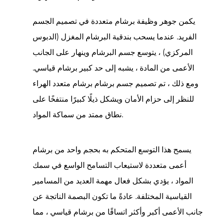
يعمل
يكمن جوهر وظيفة برشام متعددة في تصميم الجسم
برشام
متعدد
الفريد. عندما يسحب بندقية البرشام المغزل (الدبوس
الهراء
المركزي) ، يتوسع جسم البرشام وينهار على الجانب
2
الأعمى من المادة ، يشبه إلى حد كبير برشام قياسي.
المزايا
ومع ذلك ، تم تصميم جسم برشام برشام متعدد الهراء
الرئيسية
للنظر إلى حزام الأمان ويشكل ذيلًا كبيرًا منتفخًا على
لاستخدام
المسامير
نطاق ممتد من سماكة المواد.
العمياء
متعددة
يسمح هذا التوسع المتحكم به بحجم واحد من
برشام
الالتفاف
أعمى متعددة
لاستيعاب التسامح الواسع في سمك
3
4
المواد ، يؤدي بشكل فعال مهمة العديد من المسامير
التطبيقات
القياسية المختلفة. عادةً ما تكون البصمة الناتجة عن
المشتركة
جانب الأعمى أكبر وأكثر اتساقًا من برشام قياسي ، مما