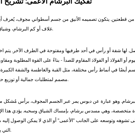
تفكيك البرشام الأعمى: تشريح ا
ن قطعتين. يتكون تصميمه الأنيق من جسم أسطواني مجوف، يُعرف أيض
غلاف أو كم البرشام، وشياق أو ساق.
. لها شفة أو رأس في أحد طرفيها ومفتوحة في الطرف الآخر. يتم اخت
 أو الفولاذ أو الفولاذ المقاوم للصدأ - بناءً على القوة المطلوبة ومقاوم
سم أيضًا في أنماط رأس مختلفة، مثل القبة والغاطسة والشفة الكبيرة،
مصمم لمتطلبات جمالية أو توزيع حمل محدد.
للبرشام. وهو عبارة عن دبوس يمر عبر الجسم المجوف، برأس مُشكل مس
وم أداة متخصصة، وهي مسدس برشام، بإمساك الشياق وسحبه. يؤدي هذا الإ
تشوهه وتوسعه على الجانب "الأعمى" أو الذي لا يمكن الوصول إليه من
التي يتم ربطها.