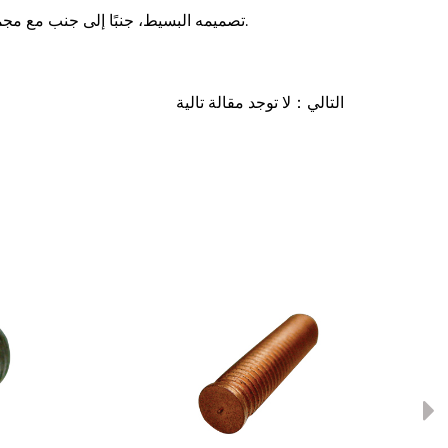
تصميمه البسيط، جنبًا إلى جنب مع مجموعة متنوعة من الأنواع المتخصصة، وجود برشام أعمى مثالي لكل تطبيق تقريبًا.
التالي：لا توجد مقالة تالية
Ne