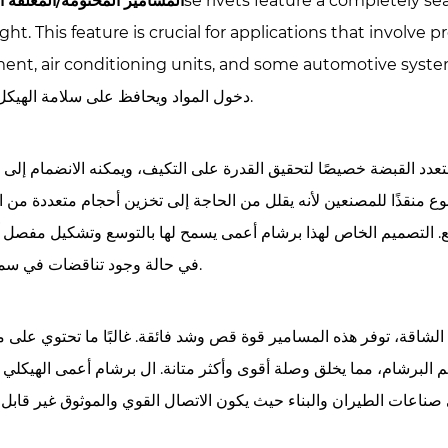
المسامير المختومة/المغلقة ال
ght. This feature is crucial for applications that involve p
ent, air conditioning units, and some automotive system
دخول المواد ويحافظ على سلامة الهيكل المتصل.
عدد القبضة خصيصًا لتحقيق القدرة على التكيف، ويمكنه الانضمام إلى 
 منقذًا للمصنعين لأنه يقلل من الحاجة إلى تخزين أحجام متعددة من ا
. التصميم الخاص لهذا
برشام أعمى
يسمح لها بالتوسع وتشكيل مفصل 
في حالة وجود تناقضات في سمك المادة.
شاقة، توفر هذه المسامير قوة قص وشد فائقة. غالبًا ما تحتوي على 
البرشام، مما يخلق وصلة أقوى وأكثر متانة. ال
برشام أعمى الهيكلي