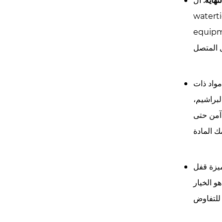
نهاية:
الse rivets feature a completely sealed body, making them airtight and
waterti
equipm
مواد ذات
لبراشيم،
آمن حتى
ميزة قفل
هو الخيار