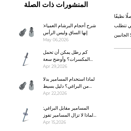
المنشورات ذات الصلة
ا نظيفًا
تي تتطلب
شرح أحجام البرشام العمياء:
إنها الساق وليس الرأس
May 06,2026
كم رطل يمكن أن تحمل
المكسرات؟ وأوضح سعة
التحميل
Apr 29,2026
لماذا استخدام المسامير بدلا
من البراغي؟ دليل بسيط
لاختيار أداة التثبيت المناسبة
Apr 22,2026
المسامير مقابل البراغي:
لماذا لا تزال المسامير تفوز
في العديد من الوظائف
Apr 15,2026