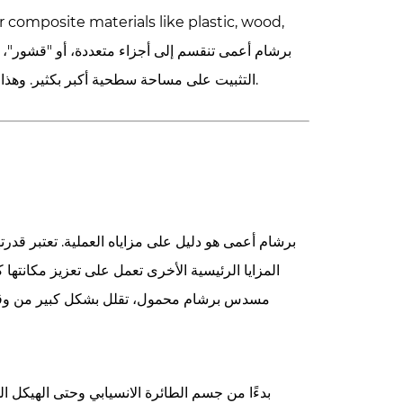
برشام أعمى
تنقسم إلى أجزاء متعددة، أو "قشور"، 
التثبيت على مساحة سطحية أكبر بكثير. وهذا يمنع المواد من التشقق، أو السحق، أو التشوه، مما يضمن وصلة آمنة بدون ضرر.
برشام أعمى
هو دليل على مزاياه العملية. تعتبر قدر
المزايا الرئيسية الأخرى تعمل على تعزيز مكانتها
مسدس برشام محمول، تقلل بشكل كبير من وقت ال
بدءًا من جسم الطائرة الانسيابي وحتى الهيكل ا