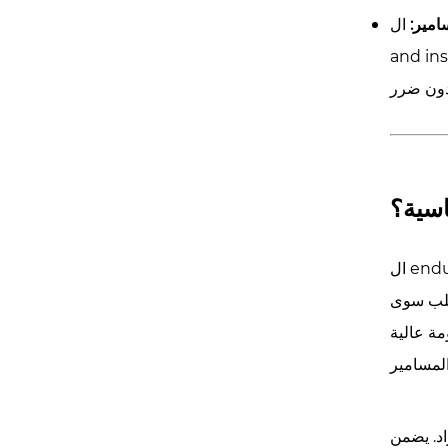
امير:
ال peel rivet is the solution for joining soft, brittle, or composite materials like plastic, wood,
and ins
اسية؟
endur
تطلب سوى
ة عالية
اد. يضمن