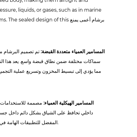
ressure, liquids, or gases, such as in marine
برشام أعمى
يمنع
s. The sealed design of this
المسامير العمياء متعددة القبضة:
تم تصميم البرشام مت
سماكات مختلفة ضمن نطاق قبضة واسع. يعد هذا النوع
مما يؤدي إلى تبسيط المخزون وتسريع عملية التجميع
المسامير الهيكلية العمياء:
مصممة للاستخدامات ال
داخلي تحافظ على الشياق بشكل دائم داخل جسم 
المفضل للتطبيقات الهامة في صناعات الطيران والبناء حيث يكون الاتصال القوي والموثوق غير قابل للتفاوض.