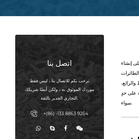
اتصل بنا
لى إنشاء
الطائرات
نرحب بكم للاتصال بنا ، ليس فقط
والرائع،
موردك الموثوق به ، ولكن أيضًا شريكك
 على حدٍ
التجاري الجدير بالثقة.
سواء.
+(86) -133 8863 9264