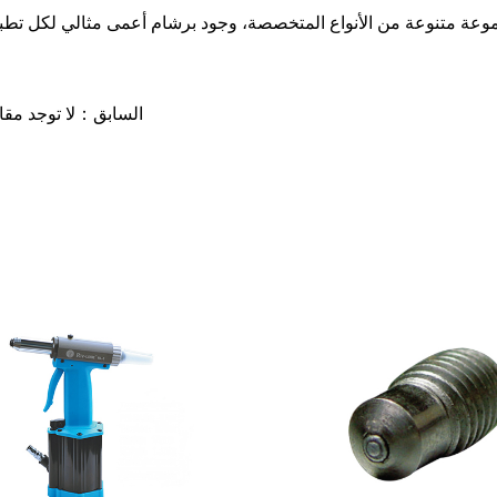
السابق：لا توجد مقا